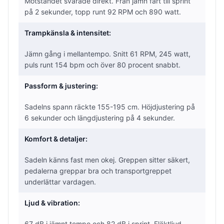
Motståndet svarade direkt. Från jämn fart till sprint
på 2 sekunder, topp runt 92 RPM och 890 watt.
Trampkänsla & intensitet:
Jämn gång i mellantempo. Snitt 61 RPM, 245 watt,
puls runt 154 bpm och över 80 procent snabbt.
Passform & justering:
Sadelns spann räckte 155-195 cm. Höjdjustering på
6 sekunder och längdjustering på 4 sekunder.
Komfort & detaljer:
Sadeln känns fast men okej. Greppen sitter säkert,
pedalerna greppar bra och transportgreppet
underlättar vardagen.
Ljud & vibration:
67 dB i jämnt tempo och 82 dB i sprint. Fläktljud