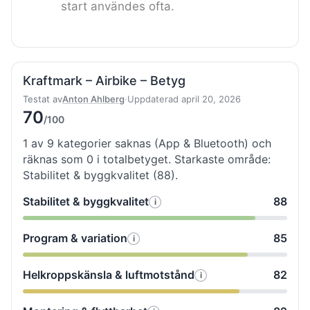
start användes ofta.
Kraftmark – Airbike – Betyg
Testat av
Anton Ahlberg
·
Uppdaterad april 20, 2026
70
/100
1 av 9 kategorier saknas (App & Bluetooth) och
räknas som 0 i totalbetyget. Starkaste område:
Stabilitet & byggkvalitet (88).
Stabilitet & byggkvalitet
88
i
Så
testade
Program & variation
85
i
Så
vi
testade
Stabilitet
Helkroppskänsla & luftmotstånd
82
i
Så
vi
&
testade
Program
byggkvalitet