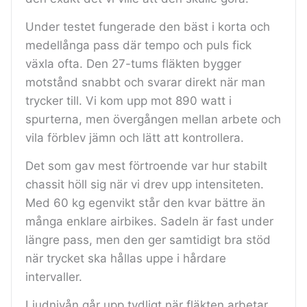
Under testet fungerade den bäst i korta och
medellånga pass där tempo och puls fick
växla ofta. Den 27-tums fläkten bygger
motstånd snabbt och svarar direkt när man
trycker till. Vi kom upp mot 890 watt i
spurterna, men övergången mellan arbete och
vila förblev jämn och lätt att kontrollera.
Det som gav mest förtroende var hur stabilt
chassit höll sig när vi drev upp intensiteten.
Med 60 kg egenvikt står den kvar bättre än
många enklare airbikes. Sadeln är fast under
längre pass, men den ger samtidigt bra stöd
när trycket ska hållas uppe i hårdare
intervaller.
Ljudnivån går upp tydligt när fläkten arbetar