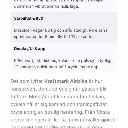
dominerar, vibrationerna hölls låga.
Stabilitet & flytt:
Maskinen väger 60 kg och står stadigt. Rörelsen i
sprint var under 6 mm, flytttid 11 sekunder.
Display/UI & app:
RPM, watt, tid, distans, kalorier och puls syns tydligt.
12 knappar, quick-start på 1 tryck, ingen app.
Det som lyfter
Kraftmark Airbike
är hur
konsekvent den uppför sig när passen blir
tuffare. Motståndet kommer utan tvekan,
cykeln håller sig samlad och träningsflytet
bryts aldrig av strulig hantering. Från första
uppvärmningen till korta maxintervaller gjorde
den exakt det vi ville att den skulle göra.