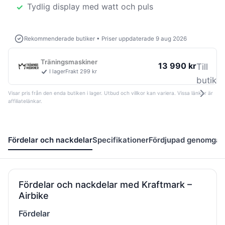
Tydlig display med watt och puls
Rekommenderade butiker
•
Priser uppdaterade 9 aug 2026
Träningsmaskiner
13 990 kr
Till
I lager
Frakt 299 kr
butik
Visar pris från den enda butiken i lager. Utbud och villkor kan variera. Vissa länkar är
affiliatelänkar.
Fördelar och nackdelar
Specifikationer
Fördjupad genomgå
Fördelar och nackdelar med Kraftmark –
Airbike
Fördelar