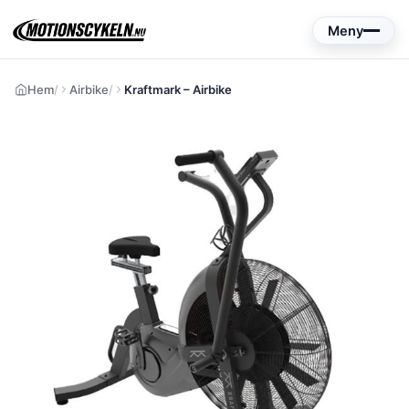
Hoppa
Meny
till
innehåll
Hem
Airbike
Kraftmark – Airbike