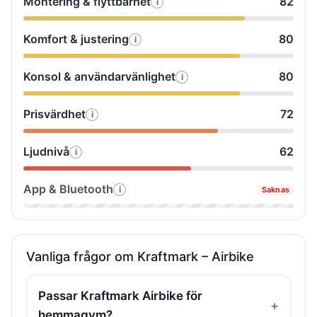
Montering & flyttbarhet
82
i
Så
vi
&
testade
Helkroppskänsla
variation
Komfort & justering
80
i
Så
vi
&
testade
Montering
luftmotstånd
Konsol & användarvänlighet
80
i
Så
vi
&
testade
Komfort
flyttbarhet
Prisvärdhet
72
i
Så
vi
&
testade
Konsol
justering
Ljudnivå
62
i
Så
vi
&
testade
Prisvärdhet
användarvänlighet
App & Bluetooth
i
Saknas
Så
vi
testade
Ljudnivå
vi
App
Vanliga frågor om Kraftmark – Airbike
&
Bluetooth
Passar Kraftmark Airbike för
hemmagym?