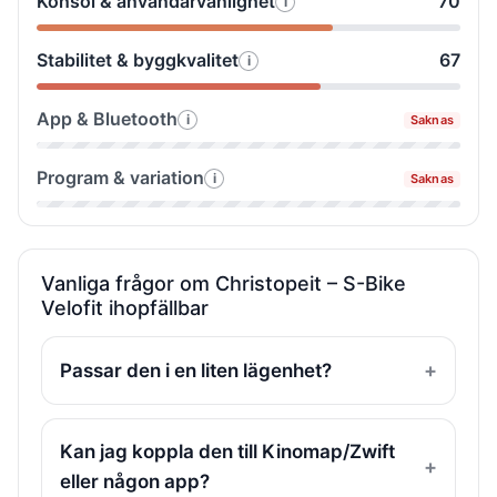
Konsol & användarvänlighet
70
i
Så
vi
&
testade
Trampkänsla
justering
Stabilitet & byggkvalitet
67
i
Så
vi
&
testade
Konsol
motstånd
App & Bluetooth
i
Saknas
Så
vi
&
testade
Stabilitet
användarvänlighet
Program & variation
i
Saknas
Så
vi
&
testade
App
byggkvalitet
vi
&
Program
Bluetooth
Vanliga frågor om Christopeit – S-Bike
Velofit ihopfällbar
&
variation
Passar den i en liten lägenhet?
Kan jag koppla den till Kinomap/Zwift
eller någon app?