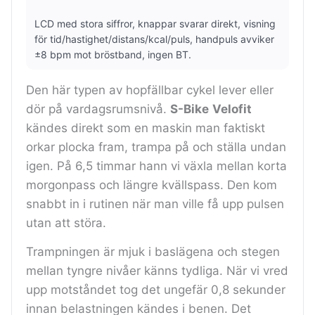
LCD med stora siffror, knappar svarar direkt, visning
för tid/hastighet/distans/kcal/puls, handpuls avviker
±8 bpm mot bröstband, ingen BT.
Den här typen av hopfällbar cykel lever eller
dör på vardagsrumsnivå.
S-Bike
Velofit
kändes direkt som en maskin man faktiskt
orkar plocka fram, trampa på och ställa undan
igen. På 6,5 timmar hann vi växla mellan korta
morgonpass och längre kvällspass. Den kom
snabbt in i rutinen när man ville få upp pulsen
utan att störa.
Trampningen är mjuk i baslägena och stegen
mellan tyngre nivåer känns tydliga. När vi vred
upp motståndet tog det ungefär 0,8 sekunder
innan belastningen kändes i benen. Det