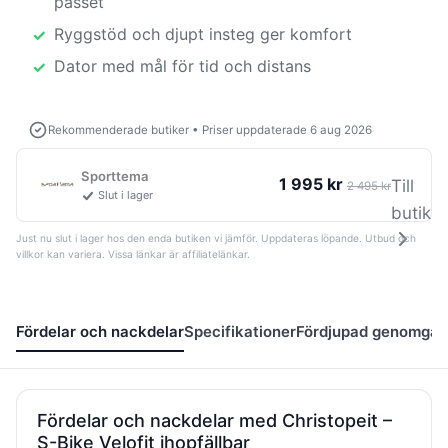
passet
Ryggstöd och djupt insteg ger komfort
Dator med mål för tid och distans
Rekommenderade butiker
•
Priser uppdaterade 6 aug 2026
Sporttema
1 995 kr
Till
2 495 kr
Slut i lager
butik
Just nu slut i lager hos den enda butiken vi jämför. Uppdateras löpande. Utbud och
villkor kan variera. Vissa länkar är affiliatelänkar.
Fördelar och nackdelar
Specifikationer
Fördjupad genomgå
Fördelar och nackdelar med Christopeit –
S-Bike Velofit ihopfällbar