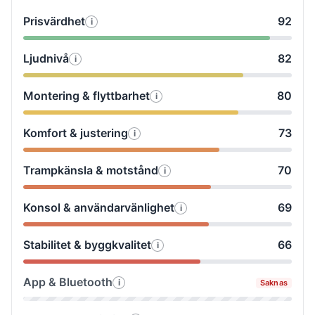
Prisvärdhet
92
i
Så
testade
Ljudnivå
82
i
Så
vi
testade
Prisvärdhet
Montering & flyttbarhet
80
i
Så
vi
testade
Ljudnivå
Komfort & justering
73
i
Så
vi
testade
Montering
Trampkänsla & motstånd
70
i
Så
vi
&
testade
Komfort
flyttbarhet
Konsol & användarvänlighet
69
i
Så
vi
&
testade
Trampkänsla
justering
Stabilitet & byggkvalitet
66
i
Så
vi
&
testade
Konsol
motstånd
App & Bluetooth
i
Saknas
Så
vi
&
testade
Stabilitet
användarvänlighet