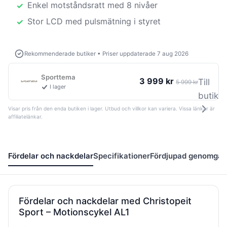
Enkel motståndsratt med 8 nivåer
Stor LCD med pulsmätning i styret
Rekommenderade butiker
•
Priser uppdaterade 7 aug 2026
Sporttema
3 999 kr
Till
5 999 kr
I lager
butik
Visar pris från den enda butiken i lager. Utbud och villkor kan variera. Vissa länkar är
affiliatelänkar.
Fördelar och nackdelar
Specifikationer
Fördjupad genomgå
Fördelar och nackdelar med Christopeit
Sport – Motionscykel AL1