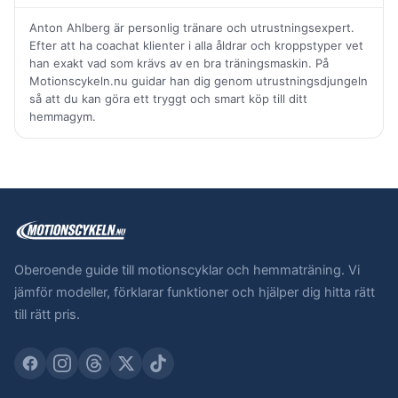
Anton Ahlberg är personlig tränare och utrustningsexpert.
Efter att ha coachat klienter i alla åldrar och kroppstyper vet
han exakt vad som krävs av en bra träningsmaskin. På
Motionscykeln.nu guidar han dig genom utrustningsdjungeln
så att du kan göra ett tryggt och smart köp till ditt
hemmagym.
Oberoende guide till motionscyklar och hemmaträning. Vi
jämför modeller, förklarar funktioner och hjälper dig hitta rätt
till rätt pris.