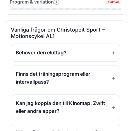
Program & variation
i
Saknas
Så
vi
&
testade
App
byggkvalitet
vi
&
Program
Bluetooth
Vanliga frågor om Christopeit Sport –
Motionscykel AL1
&
variation
Behöver den eluttag?
Finns det träningsprogram eller
intervallpass?
Kan jag koppla den till Kinomap, Zwift
eller andra appar?