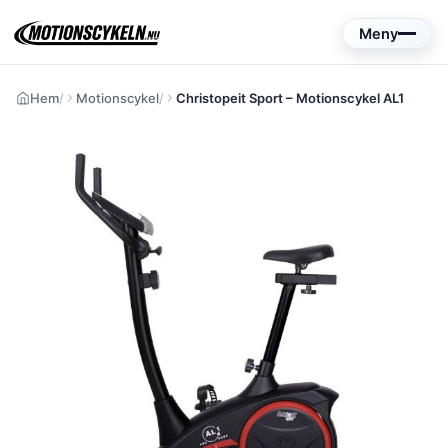
Hoppa
Meny
till
innehåll
Hem
Motionscykel
Christopeit Sport – Motionscykel AL1