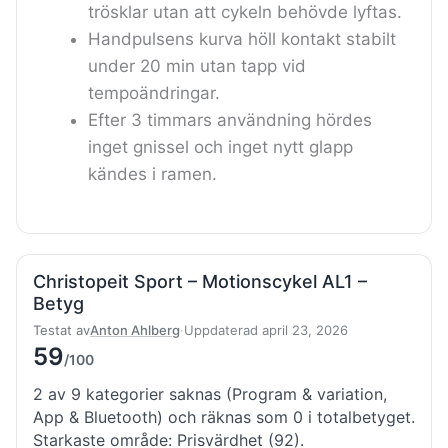
trösklar utan att cykeln behövde lyftas.
Handpulsens kurva höll kontakt stabilt
under 20 min utan tapp vid
tempoändringar.
Efter 3 timmars användning hördes
inget gnissel och inget nytt glapp
kändes i ramen.
Christopeit Sport – Motionscykel AL1 –
Betyg
Testat av
Anton Ahlberg
·
Uppdaterad april 23, 2026
59
/100
2 av 9 kategorier saknas (Program & variation,
App & Bluetooth) och räknas som 0 i totalbetyget.
Starkaste område: Prisvärdhet (92).