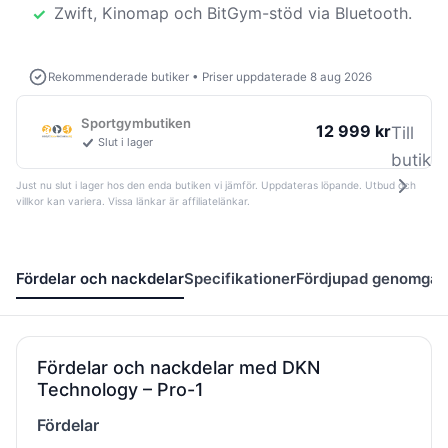
Zwift, Kinomap och BitGym-stöd via Bluetooth.
Rekommenderade butiker
•
Priser uppdaterade 8 aug 2026
Sportgymbutiken
12 999 kr
Till
Slut i lager
butik
Just nu slut i lager hos den enda butiken vi jämför. Uppdateras löpande. Utbud och
villkor kan variera. Vissa länkar är affiliatelänkar.
Fördelar och nackdelar
Specifikationer
Fördjupad genomgå
Fördelar och nackdelar med DKN
Technology – Pro-1
Fördelar