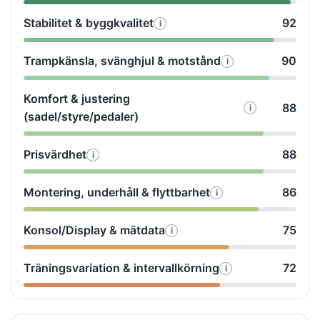
testade
Stabilitet & byggkvalitet
92
i
Så
vi
testade
Ljudnivå
Trampkänsla, svänghjul & motstånd
90
i
Så
vi
&
testade
Stabilitet
vibrationer
Komfort & justering
88
vi
&
i
Så
(sadel/styre/pedaler)
Trampkänsla,
byggkvalitet
testade
svänghjul
Prisvärdhet
88
vi
i
Så
&
Komfort
testade
motstånd
Montering, underhåll & flyttbarhet
86
&
i
Så
vi
justering
testade
Prisvärdhet
Konsol/Display & mätdata
75
i
(sadel/styre
Så
vi
testade
Montering,
Träningsvariation & intervallkörning
72
i
Så
vi
underhåll
testade
Konsol/Display
&
vi
&
flyttbarhet