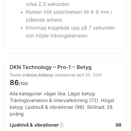
cirka 2,3 sekunder.
Ramen höll sidorörelsen till 4-6 mm i
stående arbete.
Kinomap kopplade upp på 7 sekunder
och höjde träningskänslan.
DKN Technology – Pro-1 – Betyg
Testat av
Anton Ahlberg
·
Uppdaterad april 20, 2026
86
/100
Alla kategorier väger lika. Lägst betyg:
Träningsvariation & intervallkörning (72). Högst
betyg: Ljudnivå & vibrationer (98). Skillnad: 26
poäng.
Ljudnivå & vibrationer
98
i
Så