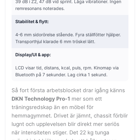
39 dB i Z2, 47 dB vid sprint. Låga vibrationer. Ingen
remresonans noterades.
Stabilitet & flytt:
4-6 mm sidorörelse stående. Fyra ställfötter hjälper.
Transporthjul klarade 6 mm tröskel lätt.
Display/UI & app:
LCD visar tid, distans, kcal, puls, rpm. Kinomap via
Bluetooth på 7 sekunder. Lag cirka 1 sekund.
Så fort första arbetsblocket drar igång känns
DKN Technology Pro-1
mer som ett
träningsredskap än en möbel för
hemmagymmet. Drivet är jämnt, chassit förblir
lugnt och upplevelsen blir direkt mer seriös
när intensiteten stiger. Det 22 kg tunga