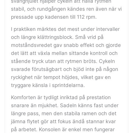
svänghjulet hjälper cykeln att hålla rytmen
stabil, och rundgången kändes ren även när vi
pressade upp kadensen till 112 rpm.
I praktiken märktes det mest under intervaller
och längre klättringsblock. Små vrid på
motståndsvredet gav snabb effekt och gjorde
det lätt att växla mellan sittande kontroll och
stående tryck utan att rytmen bröts. Cykeln
svarade förutsägbart och bjöd inte på någon
ryckighet när tempot höjdes, vilket gav en
tryggare känsla i sprintdelarna.
Komforten är tydligt inriktad på prestation
snarare än mjukhet. Sadeln känns fast under
längre pass, men den stabila ramen och det
jämna flytet gör att fokus ändå stannar kvar
på arbetet. Konsolen är enkel men fungerar