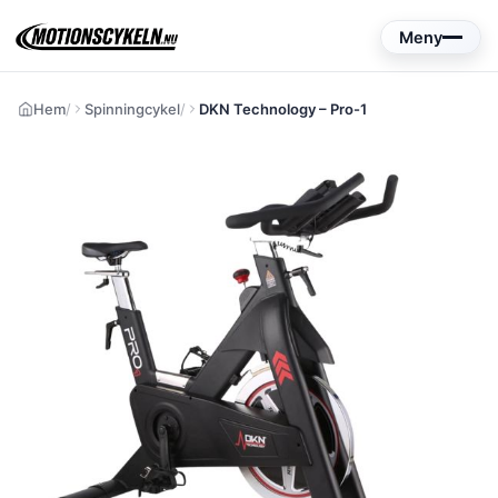
Hoppa
Meny
till
innehåll
Hem
Spinningcykel
DKN Technology – Pro-1