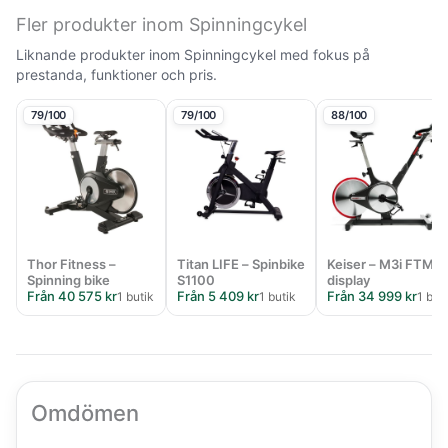
Fler produkter inom Spinningcykel
Liknande produkter inom Spinningcykel med fokus på
prestanda, funktioner och pris.
79/100
79/100
88/100
Thor Fitness –
Titan LIFE – Spinbike
Keiser – M3i FTMS
Spinning bike
S1100
display
Från 40 575 kr
Från 5 409 kr
Från 34 999 kr
1 butik
1 butik
1 but
Omdömen