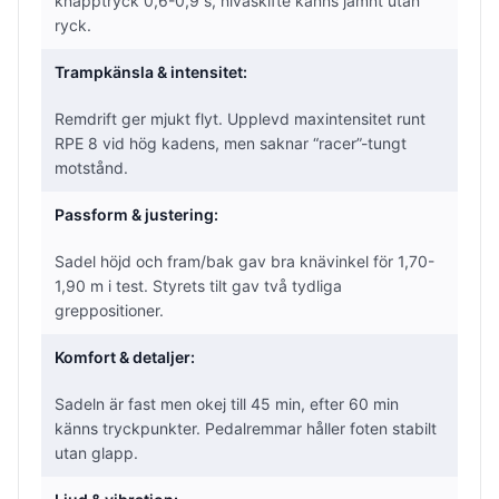
knapptryck 0,6-0,9 s, nivåskifte känns jämnt utan
ryck.
Trampkänsla & intensitet:
Remdrift ger mjukt flyt. Upplevd maxintensitet runt
RPE 8 vid hög kadens, men saknar “racer”-tungt
motstånd.
Passform & justering:
Sadel höjd och fram/bak gav bra knävinkel för 1,70-
1,90 m i test. Styrets tilt gav två tydliga
greppositioner.
Komfort & detaljer:
Sadeln är fast men okej till 45 min, efter 60 min
känns tryckpunkter. Pedalremmar håller foten stabilt
utan glapp.