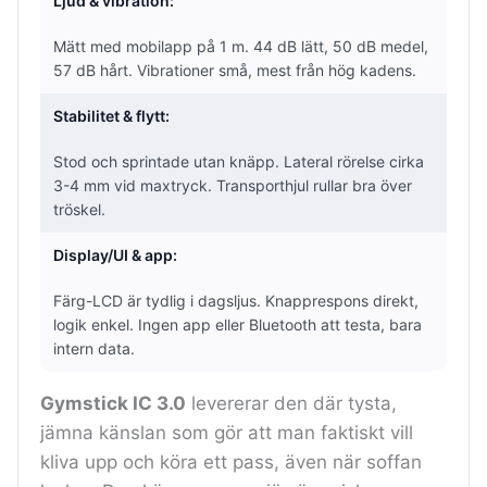
Ljud & vibration:
Mätt med mobilapp på 1 m. 44 dB lätt, 50 dB medel,
57 dB hårt. Vibrationer små, mest från hög kadens.
Stabilitet & flytt:
Stod och sprintade utan knäpp. Lateral rörelse cirka
3-4 mm vid maxtryck. Transporthjul rullar bra över
tröskel.
Display/UI & app:
Färg-LCD är tydlig i dagsljus. Knapprespons direkt,
logik enkel. Ingen app eller Bluetooth att testa, bara
intern data.
Gymstick IC 3.0
levererar den där tysta,
jämna känslan som gör att man faktiskt vill
kliva upp och köra ett pass, även när soffan