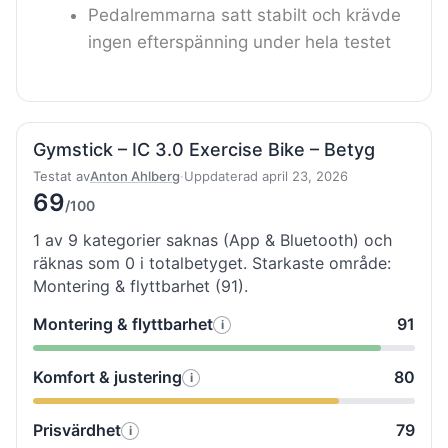
Pedalremmarna satt stabilt och krävde
ingen efterspänning under hela testet
Gymstick – IC 3.0 Exercise Bike – Betyg
Testat av
Anton Ahlberg
·
Uppdaterad april 23, 2026
69
/100
1 av 9 kategorier saknas (App & Bluetooth) och
räknas som 0 i totalbetyget. Starkaste område:
Montering & flyttbarhet (91).
Montering & flyttbarhet
91
i
Så
testade
Komfort & justering
80
i
Så
vi
testade
Montering
Prisvärdhet
79
i
Så
vi
&