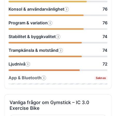
testade
Komfort
flyttbarhet
Konsol & användarvänlighet
76
i
Så
vi
&
testade
Prisvärdhet
justering
Program & variation
76
i
Så
vi
testade
Konsol
Stabilitet & byggkvalitet
74
i
Så
vi
&
testade
Program
användarvänlighet
Trampkänsla & motstånd
74
i
Så
vi
&
testade
Stabilitet
variation
Ljudnivå
72
i
Så
vi
&
testade
Trampkänsla
byggkvalitet
App & Bluetooth
i
Saknas
Så
vi
&
testade
Ljudnivå
motstånd
vi
App
Vanliga frågor om Gymstick – IC 3.0
Exercise Bike
&
Bluetooth