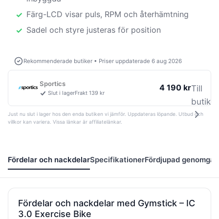
Färg-LCD visar puls, RPM och återhämtning
Sadel och styre justeras för position
Rekommenderade butiker
•
Priser uppdaterade 6 aug 2026
Sportics
4 190 kr
Till
Slut i lager
Frakt 139 kr
butik
Just nu slut i lager hos den enda butiken vi jämför. Uppdateras löpande. Utbud och
villkor kan variera. Vissa länkar är affiliatelänkar.
Fördelar och nackdelar
Specifikationer
Fördjupad genomgå
Fördelar och nackdelar med Gymstick – IC
3.0 Exercise Bike