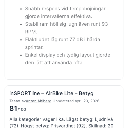
Snabb respons vid tempohöjningar
gjorde intervallerna effektiva.
Stabil ram höll sig lugn även runt 93
RPM.
Fläktljudet låg runt 77 dB i hårda
sprintar.
Enkel display och tydlig layout gjorde
den lätt att använda ofta.
inSPORTline – AirBike Lite – Betyg
Testat av
Anton Ahlberg
·
Uppdaterad april 20, 2026
81
/100
Alla kategorier väger lika. Lägst betyg: Ljudnivå
(72). Högst betyg: Prisvärdhet (92). Skillnad: 20