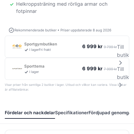
Helkroppsträning med rörliga armar och
fotpinnar
Rekommenderade butiker
•
Priser uppdaterade 8 aug 2026
Sportgymbutiken
6 999 kr
Till
9 799 kr
I lager
Fri frakt
butik
Sporttema
6 999 kr
Till
7 999 kr
I lager
butik
Visar priser från samtliga 2 butiker i lager. Utbud och villkor kan variera. Vissa länkar
är affiliatelänkar.
Fördelar och nackdelar
Specifikationer
Fördjupad genomgå