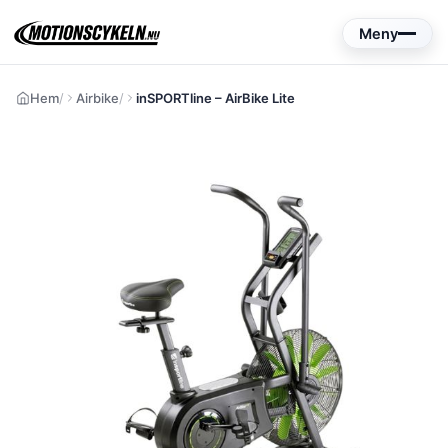
Hoppa
Meny
till
innehåll
Hem
Airbike
inSPORTline – AirBike Lite