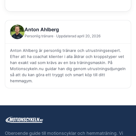
Anton Ahlberg
Personlig tränare · Uppdaterad april 20, 2026
Anton Ahlberg är personlig tränare och utrustningsexpert.
Efter att ha coachat klienter i alla åldrar och kroppstyper vet
han exakt vad som krävs av en bra träningsmaskin. På
Motionscykeln.nu guidar han dig genom utrustningsdjungeln
så att du kan göra ett tryggt och smart köp till ditt
hemmagym.
Oberoende guide till motionscyklar och hemmaträning. Vi