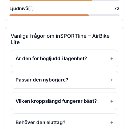
testade
Konsol
Bluetooth
Ljudnivå
72
i
Så
vi
&
testade
Stabilitet
användarvänlighet
vi
&
Ljudnivå
byggkvalitet
Vanliga frågor om inSPORTline – AirBike
Lite
Är den för högljudd i lägenhet?
Passar den nybörjare?
Vilken kroppslängd fungerar bäst?
Behöver den eluttag?