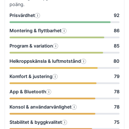
poäng.
Prisvärdhet
92
i
Så
testade
Montering & flyttbarhet
86
i
Så
vi
testade
Prisvärdhet
Program & variation
85
i
Så
vi
testade
Montering
Helkroppskänsla & luftmotstånd
80
i
Så
vi
&
testade
Program
flyttbarhet
Komfort & justering
79
i
Så
vi
&
testade
Helkroppskänsla
variation
App & Bluetooth
78
i
Så
vi
&
testade
Komfort
luftmotstånd
Konsol & användarvänlighet
78
i
Så
vi
&
testade
App
justering
Stabilitet & byggkvalitet
75
i
Så
vi
&