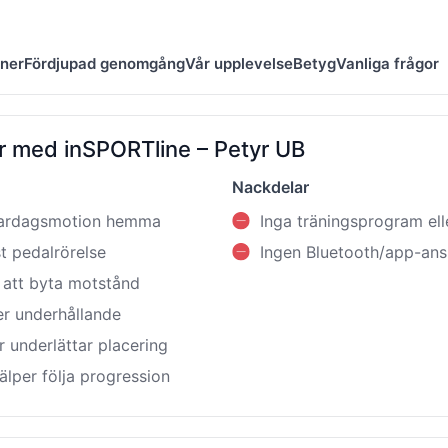
oner
Fördjupad genomgång
Vår upplevelse
Betyg
Vanliga frågor
r med inSPORTline – Petyr UB
Nackdelar
 vardagsmotion hemma
Inga träningsprogram ell
t pedalrörelse
Ingen Bluetooth/app-ansl
t att byta motstånd
er underhållande
r underlättar placering
lper följa progression