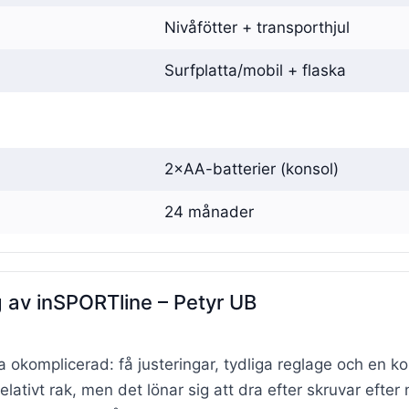
Nivåfötter + transporthjul
Surfplatta/mobil + flaska
2×AA-batterier (konsol)
24 månader
av inSPORTline – Petyr UB
a okomplicerad: få justeringar, tydliga reglage och en 
lativt rak, men det lönar sig att dra efter skruvar efter