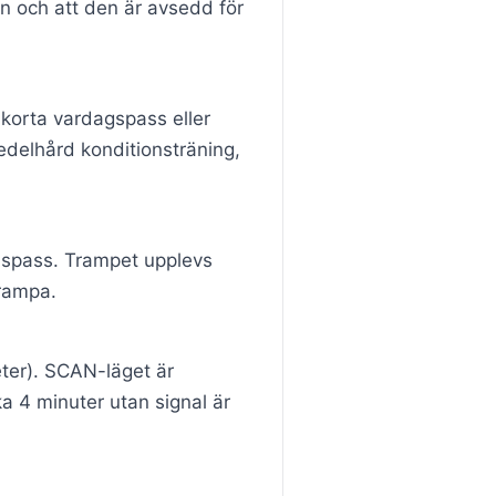
ln och att den är avsedd för
 korta vardagspass eller
medelhård konditionsträning,
llspass. Trampet upplevs
trampa.
eter). SCAN-läget är
ka 4 minuter utan signal är