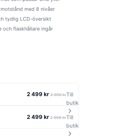
tmotstånd med 8 nivåer
h tydlig LCD-översikt
e och flaskhållare ingår
2 499 kr
Till
3 999 kr
butik
2 499 kr
Till
2 999 kr
butik