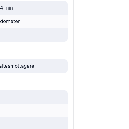
~4 min
 odometer
bältesmottagare