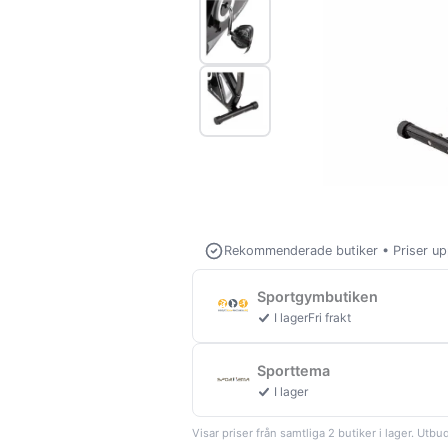
Rekommenderade butiker
•
Priser u
Sportgymbutiken
I lager
Fri frakt
Sporttema
I lager
Visar priser från samtliga 2 butiker i lager. Utbud