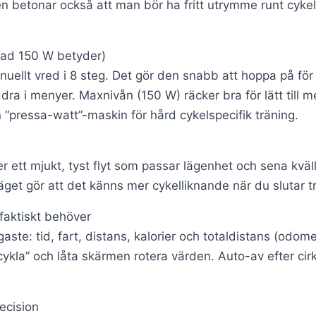
en betonar också att man bör ha fritt utrymme runt cyke
vad 150 W betyder)
uellt vred i 8 steg. Det gör den snabb att hoppa på för
ddra i menyer. Maxnivån (150 W) räcker bra för lätt till 
 “pressa-watt”-maskin för hård cykelspecifik träning.
 ett mjukt, tyst flyt som passar lägenhet och sena kvä
iläget gör att det känns mer cykelliknande när du slutar 
 faktiskt behöver
gaste: tid, fart, distans, kalorier och totaldistans (odom
cykla” och låta skärmen rotera värden. Auto-av efter cir
recision