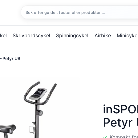
Sök
efter:
kel
Skrivbordscykel
Spinningcykel
Airbike
Minicyke
– Petyr UB
inSPO
Petyr
Kompakt fo