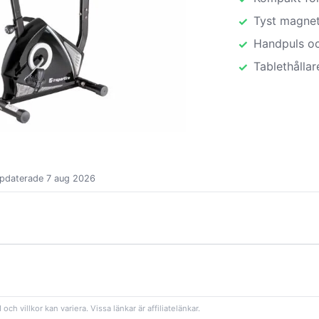
Tyst magne
Handpuls oc
Tablethållar
ppdaterade 7 aug 2026
 och villkor kan variera. Vissa länkar är affiliatelänkar.