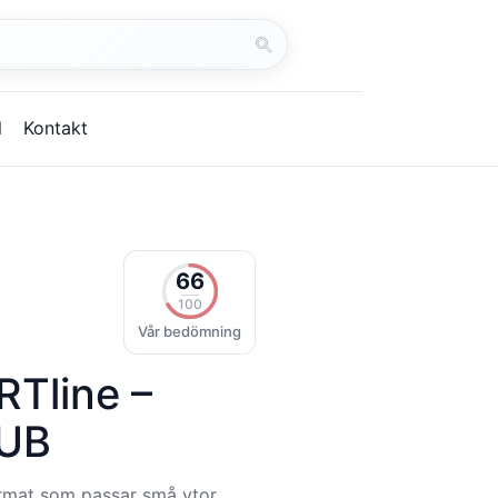
Starta
sök
l
Kontakt
66
100
Vår bedömning
RTline –
 UB
rmat som passar små ytor