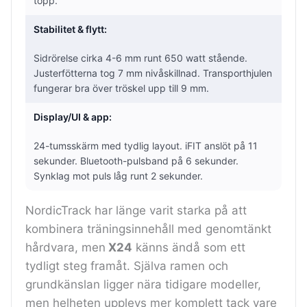
topp.
Stabilitet & flytt:
Sidrörelse cirka 4-6 mm runt 650 watt stående.
Justerfötterna tog 7 mm nivåskillnad. Transporthjulen
fungerar bra över tröskel upp till 9 mm.
Display/UI & app:
24-tumsskärm med tydlig layout. iFIT anslöt på 11
sekunder. Bluetooth-pulsband på 6 sekunder.
Synklag mot puls låg runt 2 sekunder.
NordicTrack har länge varit starka på att
kombinera träningsinnehåll med genomtänkt
hårdvara, men
X24
känns ändå som ett
tydligt steg framåt. Själva ramen och
grundkänslan ligger nära tidigare modeller,
men helheten upplevs mer komplett tack vare