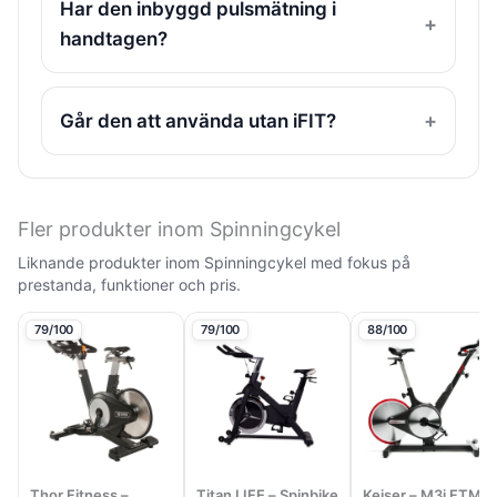
Har den inbyggd pulsmätning i
handtagen?
Går den att använda utan iFIT?
Fler produkter inom Spinningcykel
Liknande produkter inom Spinningcykel med fokus på
prestanda, funktioner och pris.
79/100
79/100
88/100
Thor Fitness –
Titan LIFE – Spinbike
Keiser – M3i FTMS