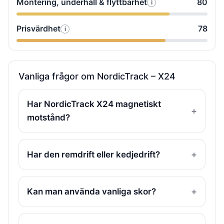
Montering, underhåll & flyttbarhet
80
vi
i
Så
&
Komfort
testade
motstånd
Prisvärdhet
78
&
i
Så
vi
justering
testade
Montering,
(sadel/styre
vi
underhåll
Prisvärdhet
&
Vanliga frågor om NordicTrack – X24
flyttbarhet
Har NordicTrack X24 magnetiskt
motstånd?
Har den remdrift eller kedjedrift?
Kan man använda vanliga skor?