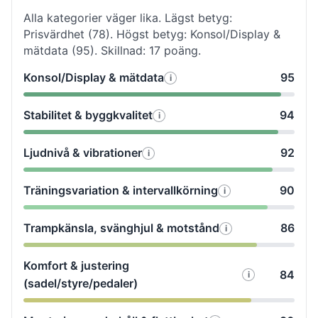
Alla kategorier väger lika. Lägst betyg:
Prisvärdhet (78). Högst betyg: Konsol/Display &
mätdata (95). Skillnad: 17 poäng.
Konsol/Display & mätdata
95
i
Så
testade
Stabilitet & byggkvalitet
94
i
Så
vi
testade
Konsol/Display
Ljudnivå & vibrationer
92
i
Så
vi
&
testade
Stabilitet
mätdata
Träningsvariation & intervallkörning
90
i
Så
vi
&
testade
Ljudnivå
byggkvalitet
Trampkänsla, svänghjul & motstånd
86
i
Så
vi
&
testade
Träningsvariatio
vibrationer
Komfort & justering
84
vi
&
i
Så
(sadel/styre/pedaler)
Trampkänsla,
intervallkörning
testade
svänghjul