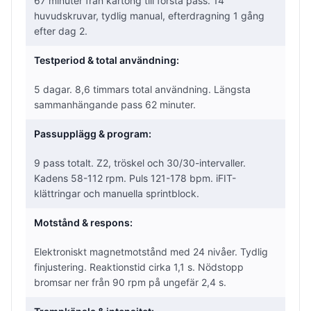
67 minuter från kartong till första pass. 14
huvudskruvar, tydlig manual, efterdragning 1 gång
efter dag 2.
Testperiod & total användning:
5 dagar. 8,6 timmars total användning. Längsta
sammanhängande pass 62 minuter.
Passupplägg & program:
9 pass totalt. Z2, tröskel och 30/30-intervaller.
Kadens 58-112 rpm. Puls 121-178 bpm. iFIT-
klättringar och manuella sprintblock.
Motstånd & respons:
Elektroniskt magnetmotstånd med 24 nivåer. Tydlig
finjustering. Reaktionstid cirka 1,1 s. Nödstopp
bromsar ner från 90 rpm på ungefär 2,4 s.