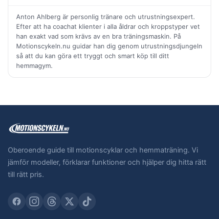
Anton Ahlberg är personlig tränare och utrustningsexpert.
Efter att ha coachat klienter i alla åldrar och kroppstyper vet
han exakt vad som krävs av en bra träningsmaskin. På
Motionscykeln.nu guidar han dig genom utrustningsdjungeln
så att du kan göra ett tryggt och smart köp till ditt
hemmagym.
Oberoende guide till motionscyklar och hemmaträning. Vi
jämför modeller, förklarar funktioner och hjälper dig hitta rätt
till rätt pris.