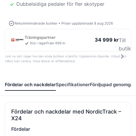
Dubbelsidiga pedaler för fler skotyper
Rekommenderade butiker
•
Priser uppdaterade 8 aug 2026
Träningspartner
34 999 kr
Till
Slut i lager
Frakt 699 kr
butik
Just nu slut i lager hos den enda butiken vi jämför. Uppdateras löpande. Utbud och
villkor kan variera. Vissa länkar är affiliatelänkar.
Fördelar och nackdelar
Specifikationer
Fördjupad genomgå
Fördelar och nackdelar med NordicTrack –
X24
Fördelar