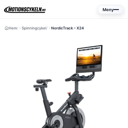
Hoppa
Meny
till
innehåll
Hem
Spinningcykel
NordicTrack – X24