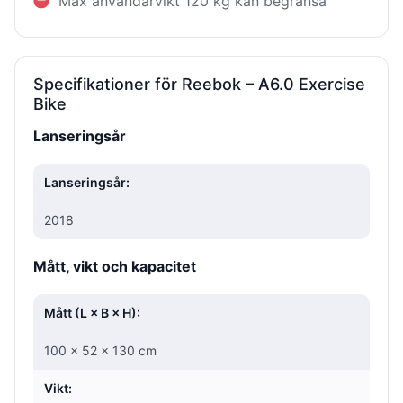
Max användarvikt 120 kg kan begränsa
Specifikationer för Reebok – A6.0 Exercise
Bike
Lanseringsår
Lanseringsår:
2018
Mått, vikt och kapacitet
Mått (L × B × H):
100 × 52 × 130 cm
Vikt: