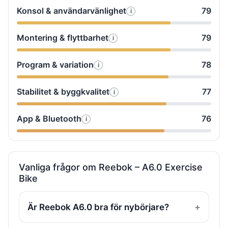
testade
Ljudnivå
justering
Konsol & användarvänlighet
79
i
Så
vi
testade
Trampkänsla
Montering & flyttbarhet
79
i
Så
vi
&
testade
Konsol
motstånd
Program & variation
78
i
Så
vi
&
testade
Montering
användarvänlighet
Stabilitet & byggkvalitet
77
i
Så
vi
&
testade
Program
flyttbarhet
App & Bluetooth
76
i
Så
vi
&
testade
Stabilitet
variation
vi
&
App
byggkvalitet
Vanliga frågor om Reebok – A6.0 Exercise
Bike
&
Bluetooth
Är Reebok A6.0 bra för nybörjare?