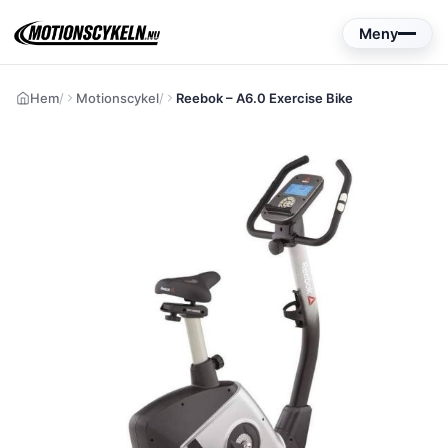
Hoppa
Meny
till
innehåll
Hem
Motionscykel
Reebok – A6.0 Exercise Bike