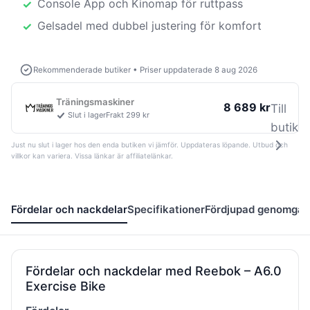
Console App och Kinomap för ruttpass
Gelsadel med dubbel justering för komfort
Rekommenderade butiker
•
Priser uppdaterade 8 aug 2026
Träningsmaskiner
8 689 kr
Till
Slut i lager
Frakt 299 kr
butik
Just nu slut i lager hos den enda butiken vi jämför. Uppdateras löpande. Utbud och
villkor kan variera. Vissa länkar är affiliatelänkar.
Fördelar och nackdelar
Specifikationer
Fördjupad genomgå
Fördelar och nackdelar med Reebok – A6.0
Exercise Bike