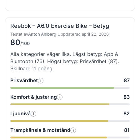
Reebok – A6.0 Exercise Bike – Betyg
Testat av
Anton Ahlberg
·
Uppdaterad april 22, 2026
80
/100
Alla kategorier väger lika. Lägst betyg: App &
Bluetooth (76). Högst betyg: Prisvärdhet (87).
Skillnad: 11 poäng.
Prisvärdhet
87
i
Så
testade
Komfort & justering
83
i
Så
vi
testade
Prisvärdhet
Ljudnivå
82
i
Så
vi
testade
Komfort
Trampkänsla & motstånd
81
i
Så
vi
&