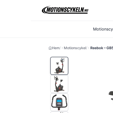
Hoppa
till
innehåll
Motionscy
Hem
Motionscykel
Reebok – GB5