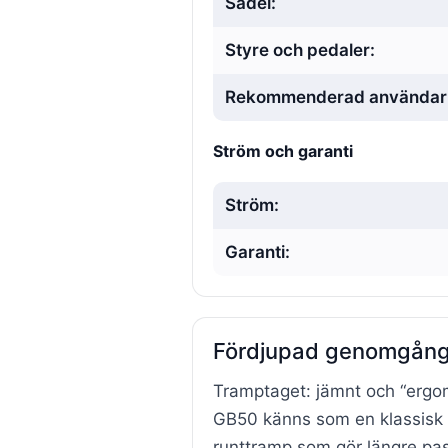
Sadel:
Styre och pedaler:
Rekommenderad användarl
Ström och garanti
Ström:
Garanti:
Fördjupad genomgång
Tramptaget: jämnt och “ergo
GB50 känns som en klassisk 
runttramp som gör längre pas