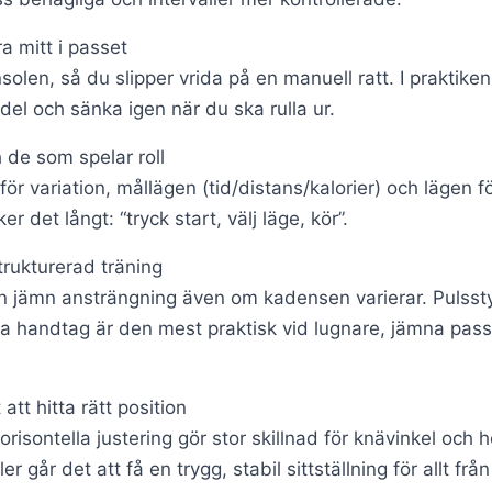
a mitt i passet
olen, så du slipper vrida på en manuell ratt. I praktiken 
del och sänka igen när du ska rulla ur.
de som spelar roll
ör variation, mållägen (tid/distans/kalorier) och lägen f
 det långt: “tryck start, välj läge, kör”.
trukturerad träning
 en jämn ansträngning även om kadensen varierar. Pulsst
a handtag är den mest praktisk vid lugnare, jämna pass
 att hitta rätt position
risontella justering gör stor skillnad för knävinkel och
 går det att få en trygg, stabil sittställning för allt från