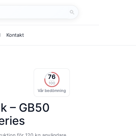
Starta
sök
l
Kontakt
76
100
Vår bedömning
k – GB50
eries
truktion för 120 kg användare