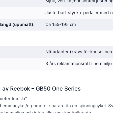
Mjuk, vertikal/horisontell justeri
Justerbart styre + pedaler med 
ängd (uppmätt):
Ca 155-195 cm
Nätadapter (krävs för konsol och
3 års reklamationsrätt i hemmiljö 
 av Reebok – GB50 One Series
meter-känsla”
hemmacykel/ergometer snarare än en spinningcykel. Svä
s behagliga och intervaller mer kontrollerade.