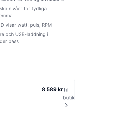
ska nivåer för tydliga
 hemma
D visar watt, puls, RPM
are och USB-laddning i
der pass
8 589 kr
Till
butik