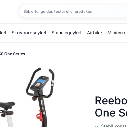
Sök
efter:
kel
Skrivbordscykel
Spinningcykel
Airbike
Minicyke
0 One Series
Reebo
One S
Stabil kons