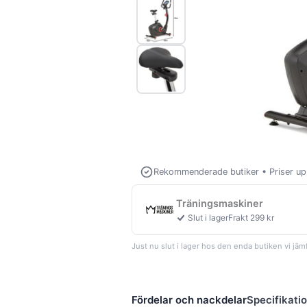
Rekommenderade butiker
•
Priser u
Träningsmaskiner
Slut i lager
Frakt 299 kr
Just nu slut i lager hos den enda butiken vi jämf
Fördelar och nackdelar
Specifikati