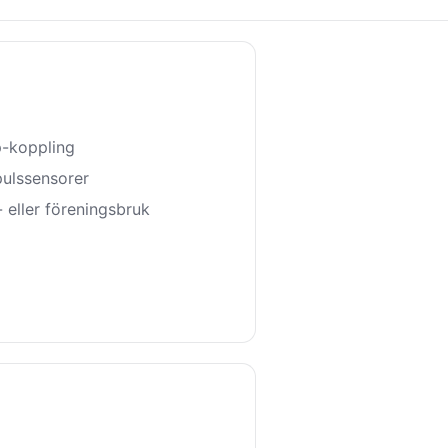
p-koppling
pulssensorer
 eller föreningsbruk