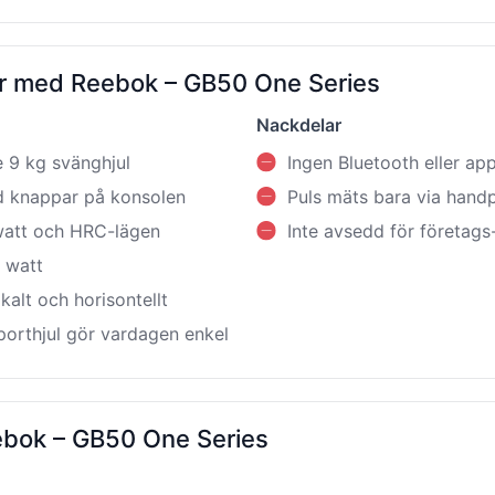
ar med Reebok – GB50 One Series
Nackdelar
 9 kg svänghjul
Ingen Bluetooth eller ap
 knappar på konsolen
Puls mäts bara via hand
 watt och HRC-lägen
Inte avsedd för företags-
 watt
kalt och horisontellt
porthjul gör vardagen enkel
eebok – GB50 One Series