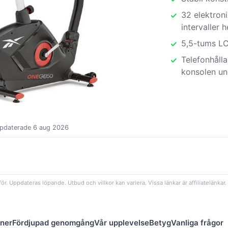
32 elektroni
intervaller
5,5-tums LC
Telefonhåll
konsolen un
ppdaterade 6 aug 2026
ör. Uppdateras löpande. Utbud och villkor kan variera. Vissa länkar är affiliatelänkar.
oner
Fördjupad genomgång
Vår upplevelse
Betyg
Vanliga frågor