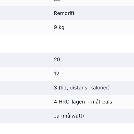
Remdrift
9 kg
20
12
3 (tid, distans, kalorier)
4 HRC-lägen + mål-puls
Ja (målwatt)