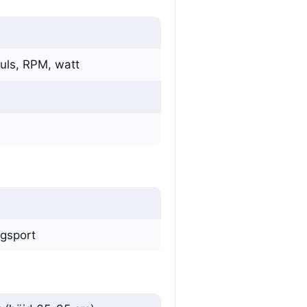
 puls, RPM, watt
ngsport