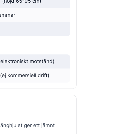
ng (höjd 65-95 cm)
remmar
 elektroniskt motstånd)
(ej kommersiell drift)
nghjulet ger ett jämnt