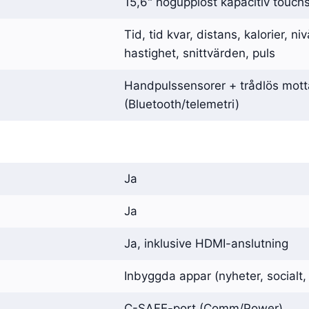
15,6" högupplöst kapacitiv touch
Tid, tid kvar, distans, kalorier, n
hastighet, snittvärden, puls
Handpulssensorer + trådlös mot
(Bluetooth/telemetri)
Ja
Ja
Ja, inklusive HDMI-anslutning
Inbyggda appar (nyheter, socialt
C-SAFE-port (Comm/Power)