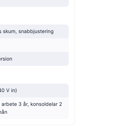
s skum, snabbjustering
ersion
0 V in)
 arbete 3 år, konsoldelar 2
 mån