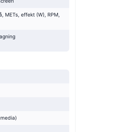
screen
ivå, METs, effekt (W), RPM,
tagning
, media)