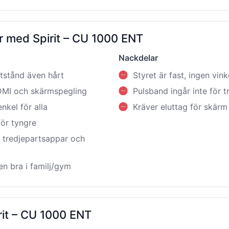
r med Spirit – CU 1000 ENT
Nackdelar
tstånd även hårt
Styret är fast, ingen vink
MI och skärmspegling
Pulsband ingår inte för t
nkel för alla
Kräver eluttag för skär
ör tyngre
l tredjepartsappar och
en bra i familj/gym
irit – CU 1000 ENT