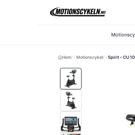
Hoppa
till
innehåll
Motionscy
Hem
Motionscykel
Spirit – CU 1