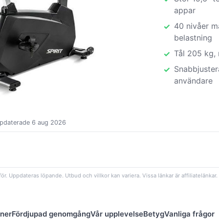
appar
40 nivåer m
belastning
Tål 205 kg, 
Snabbjustera
användare
ppdaterade 6 aug 2026
ör. Uppdateras löpande. Utbud och villkor kan variera. Vissa länkar är affiliatelänkar.
oner
Fördjupad genomgång
Vår upplevelse
Betyg
Vanliga frågor