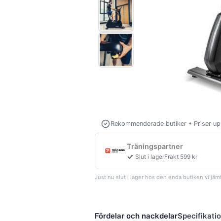
Rekommenderade butiker
•
Priser u
Träningspartner
Slut i lager
Frakt 599 kr
Just nu slut i lager hos den enda butiken vi jämf
Fördelar och nackdelar
Specifikati