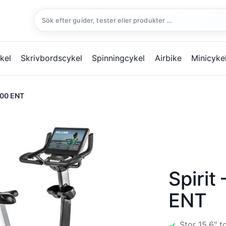
Sök
efter:
kel
Skrivbordscykel
Spinningcykel
Airbike
Minicyke
000 ENT
Spirit
ENT
Stor 15,6" 