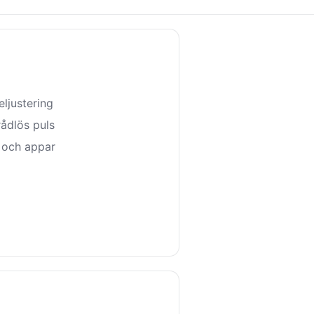
eljustering
rådlös puls
m och appar