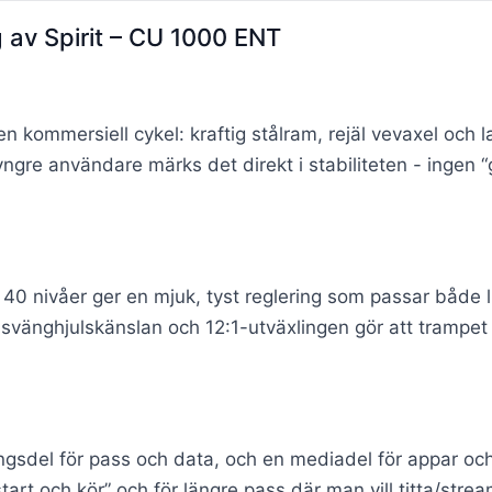
av Spirit – CU 1000 ENT
kommersiell cykel: kraftig stålram, rejäl vevaxel och l
gre användare märks det direkt i stabiliteten - ingen “
40 nivåer ger en mjuk, tyst reglering som passar både
ga svänghjulskänslan och 12:1-utväxlingen gör att trampet
ingsdel för pass och data, och en mediadel för appar och
art och kör” och för längre pass där man vill titta/stre