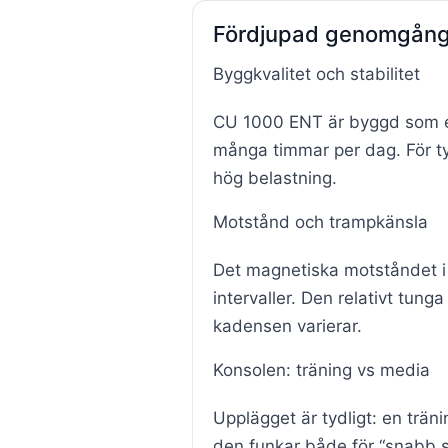
Fördjupad genomgång 
Byggkvalitet och stabilitet
CU 1000 ENT är byggd som en 
många timmar per dag. För tyn
hög belastning.
Motstånd och trampkänsla
Det magnetiska motståndet i 
intervaller. Den relativt tun
kadensen varierar.
Konsolen: träning vs media
Upplägget är tydligt: en trän
den funkar både för “snabb st