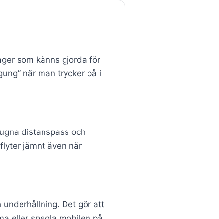
ager som känns gjorda för
gung” när man trycker på i
 lugna distanspass och
 flyter jämnt även när
 underhållning. Det gör att
ama eller spegla mobilen på