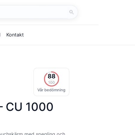
Starta
sök
l
Kontakt
88
100
Vår bedömning
 – CU 1000
touchskärm med spegling och